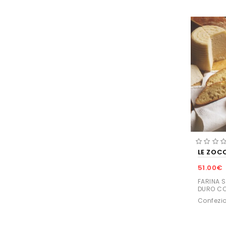
LE ZOC
51.00€
FARINA S
DURO CO
Confezio