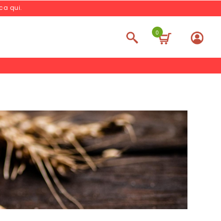
cca qui
.
0