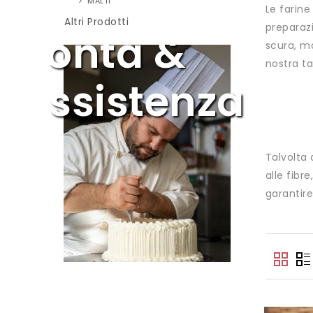
MALTI
Servizio
Le farine
Altri Prodotti
preparazi
Bontà &
Tecnica &
Resa &
scura, ma
&
nostra ta
Assistenza
Esperienza
Praticità
Cortesia
Talvolta 
alle fibr
garantire