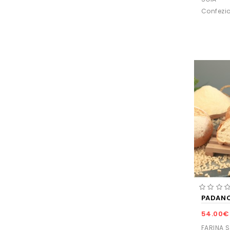
Confezio
PADANO
54.00€
FARINA S