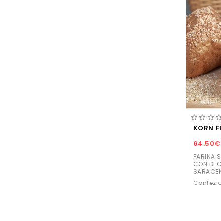
KORN F
64.50€
FARINA S
CON DEC
SARACEN
Confezio