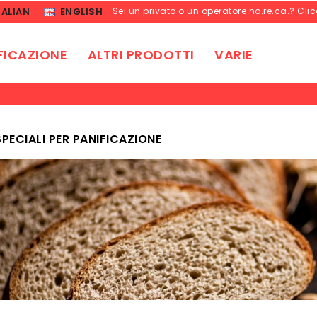
TALIAN
ENGLISH
Sei un privato o un operatore ho.re.ca.? Cli
FICAZIONE
ALTRI PRODOTTI
VARIE
SPECIALI PER PANIFICAZIONE