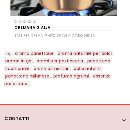
CREMANA GIALLA
BASE PER CREMA TRADIZIONALE A CALDO SENZA
AGGIUNTA DI UOVA E CON AGGIUNTA DI LATTE
tag:
aroma panettone
,
aroma naturale per dolci
,
aroma in gel
,
aromi per pasticceria
,
panettone
tradizionale
,
aromi alimentari
,
dolci natalizi
,
panettone milanese
,
profumo agrumi
,
essenza
panettone
CONTATTI