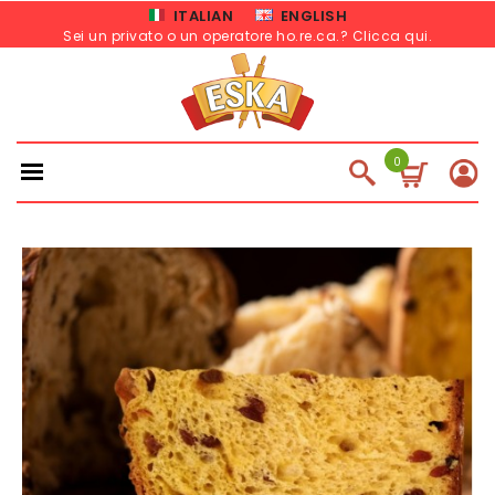
ITALIAN
ENGLISH
Sei un privato o un operatore ho.re.ca.? Clicca qui
.
0