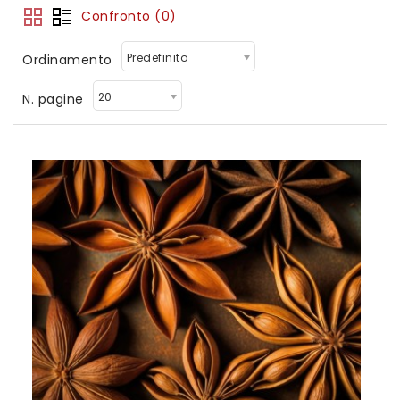
Confronto (0)
Predefinito
Ordinamento
20
N. pagine