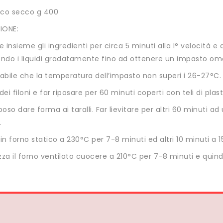
nco secco g 400
IONE:
 insieme gli ingredienti per circa 5 minuti alla I° velocità e al
ndo i liquidi gradatamente fino ad ottenere un impasto o
iabile che la temperatura dell’impasto non superi i 26-27°C.
ei filoni e far riposare per 60 minuti coperti con teli di plast
iposo dare forma ai taralli. Far lievitare per altri 60 minuti
.
n forno statico a 230°C per 7-8 minuti ed altri 10 minuti a 1
lizza il forno ventilato cuocere a 210°C per 7-8 minuti e quind