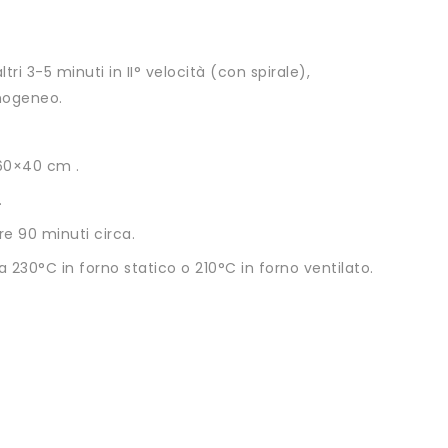
tri 3-5 minuti in II° velocità (con spirale),
mogeneo.
 60×40 cm .
.
re 90 minuti circa.
 a 230°C in forno statico o 210°C in forno ventilato.