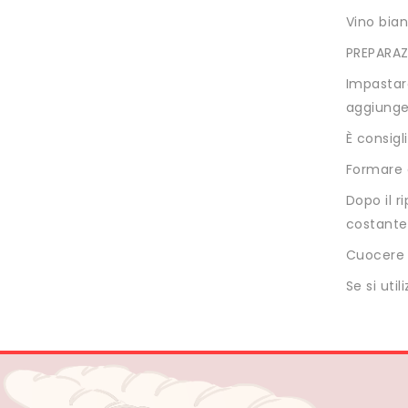
Vino bia
PREPARAZ
Impastare
aggiunge
È consigl
Formare d
Dopo il r
costante
Cuocere i
Se si uti