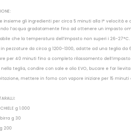
IONE:
 insieme gli ingredienti per circa 5 minuti alla I° velocità e al
ndo l’acqua gradatamente fino ad ottenere un impasto o
iabile che la temperatura dell’impasto non superi i 26-27°C.
 in pezzature da circa g 1200-1300, adatte ad una teglia da
are per 40 minuti fino a completo rilassamento dell’impasto
nella teglia, condire con sale e olio EVO, bucare e far lievita
evitazione, mettere in forno con vapore iniziare per 15 minuti
ARALLI:
CHIELE g 1.000
 birra g 30
 g 200