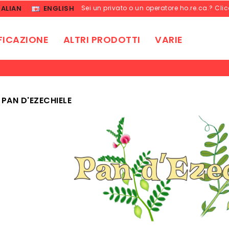
TALIAN
ENGLISH
Sei un privato o un operatore ho.re.ca.? Cli
FICAZIONE
ALTRI PRODOTTI
VARIE
 PAN D'EZECHIELE