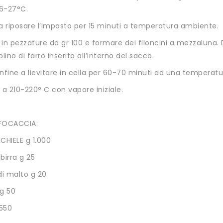
26-27°C.
a riposare l’impasto per 15 minuti a temperatura ambiente.
in pezzature da gr 100 e formare dei filoncini a mezzaluna.
ino di farro inserito all’interno del sacco.
nfine a lievitare in cella per 60-70 minuti ad una temperat
 a 210-220° C con vapore iniziale.
FOCACCIA:
CHIELE g 1.000
 birra g 25
di malto g 20
 g 50
550