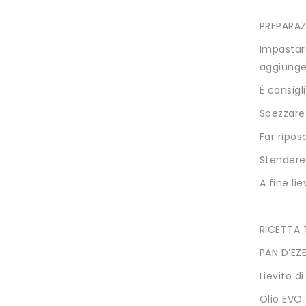
PREPARAZ
Impastare
aggiunge
È consigl
Spezzare
Far ripos
Stendere 
A fine li
RICETTA T
PAN D’EZE
Lievito di
Olio EVO