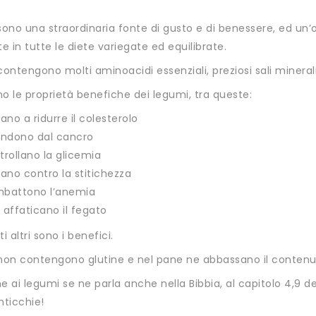
sono una straordinaria fonte di gusto e di benessere, ed un’
te in tutte le diete variegate ed equilibrate.
contengono molti aminoacidi essenziali, preziosi sali mineral
o le proprietà benefiche dei legumi, tra queste:
ano a ridurre il colesterolo
endono dal cancro
trollano la glicemia
tano contro la stitichezza
battono l’anemia
 affaticano il fegato
i altri sono i benefici.
 non contengono glutine e nel pane ne abbassano il contenu
e ai legumi se ne parla anche nella Bibbia, al capitolo 4,9 de
nticchie!