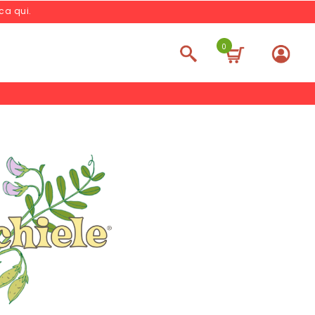
cca qui
.
0