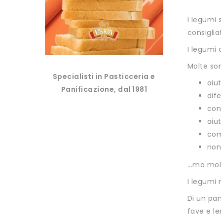
I legumi 
consiglia
I legumi 
Molte son
Specialisti in Pasticceria e
aiut
Panificazione, dal 1981
dif
con
aiu
com
non
...ma molt
I legumi
Di un pan
fave e le