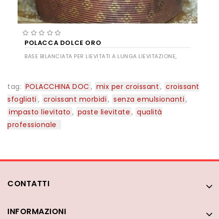
POLACCA DOLCE ORO
BASE BILANCIATA PER LIEVITATI A LUNGA LIEVITAZIONE,
LAVORAZIONE STANDARD (NEL PREIMPASTO E
NELL’IMPASTO)
tag:
POLACCHINA DOC
,
mix per croissant
,
croissant
sfogliati
,
croissant morbidi
,
senza emulsionanti
,
impasto lievitato
,
paste lievitate
,
qualità
professionale
CONTATTI
INFORMAZIONI