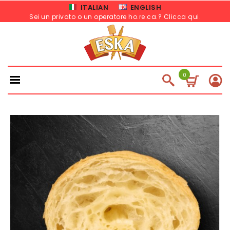
ITALIAN
ENGLISH
Sei un privato o un operatore ho.re.ca.? Clicca qui
.
0