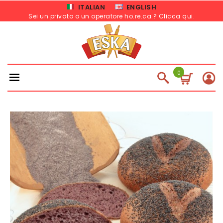
ITALIAN
ENGLISH
Sei un privato o un operatore ho.re.ca.? Clicca qui
.
0