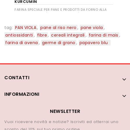
KURCUMIN
FARINA SPECIALE PER PANE E PRODOTTI DA FORNO ALLA
CURCUMA E SEMI (AVENA E GIRASOLE)
tag:
PAN VIOLA
,
pane al riso nero
,
pane viola
,
antiossidanti
,
fibre
,
cereali integrali
,
farina di mais
,
farina di avena
,
germe di grano
,
papavero blu
CONTATTI
INFORMAZIONI
NEWSLETTER
Vuoi ricevere novità e notizie? Iscriviti ed otterrai uno
sconto del 10% sul tuo primo ordine.