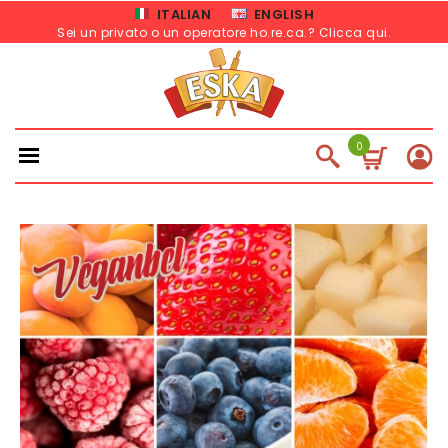
ITALIAN
ENGLISH
Sei un privato o un operatore ho.re.ca.? Clicca qui
.
0