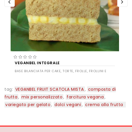
VEGANBEL INTEGRALE
BASE BILANCIATA PER CAKE, TORTE, FROLLE, FROLLINI E
BISCOTTI CON FARINA INTEGRALE
tag:
VEGANBEL FRUIT SCATOLA MISTA
,
composta di
frutta
,
mix personalizzato
,
farcitura vegana
,
variegato per gelato
,
dolci vegani
,
crema alla frutta