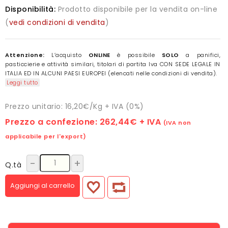
Disponibilità:
Prodotto disponibile per la vendita on-line
(
vedi condizioni di vendita
)
Attenzione:
L’acquisto
ONLINE
è possibile
SOLO
a panifici,
pasticcierie e attività similari, titolari di partita Iva CON SEDE LEGALE IN
ITALIA ED IN ALCUNI PAESI EUROPEI (elencati nelle condizioni di vendita).
Leggi tutto
Prezzo unitario: 16,20€/Kg + IVA (0%)
Prezzo a confezione:
262,44€
+ IVA
(IVA non
applicabile per l'export)
-
+
Q.tà
Aggiungi al carrello