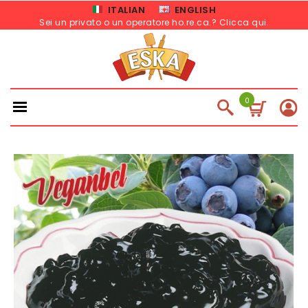
ITALIAN
ENGLISH
Sei un privato o un operatore ho.re.ca.? Clicca qui
.
0