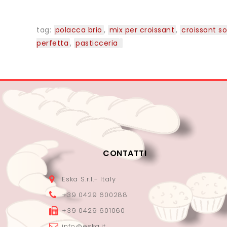
tag:
polacca brio
,
mix per croissant
,
croissant so
perfetta
,
pasticceria
CONTATTI
Eska S.r.l.- Italy
+39 0429 600288
+39 0429 601060
info@eska.it