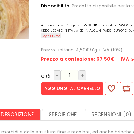
Disponibilità:
Prodotto disponibile per la 
Attenzione:
L’acquisto
ONLINE
è possibile
SOLO
a 
SEDE LEGALE IN ITALIA ED IN ALCUNI PAESI EUROPEI (ele
Leggi tutto
Prezzo unitario: 4,50€/Kg + IVA (10%)
Prezzo a confezione:
67,50€
+ IVA
(
-
+
Q.tà
AGGIUNGI AL CARRELLO
DESCRIZIONE
SPECIFICHE
RECENSIONI (0)
orbidi e dalla struttura fine e regolare, ed anche brioche e 