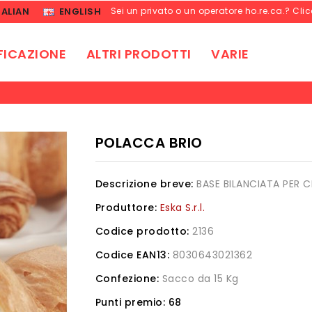
TALIAN
ENGLISH
Sei un privato o un operatore ho.re.ca.? Cli
FICAZIONE
ALTRI PRODOTTI
VARIE
POLACCA BRIO
Descrizione breve:
BASE BILANCIATA PER 
Produttore:
Eska S.r.l.
Codice prodotto:
2136
Codice EAN13:
8030643021362
Confezione:
Sacco da 15 Kg
Punti premio:
68