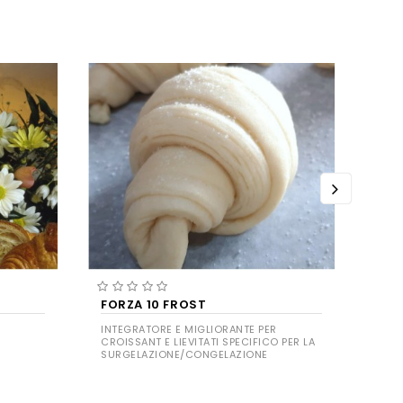
FORZA 10 FROST
LEV
INTEGRATORE E MIGLIORANTE PER
LIEV
CROISSANT E LIEVITATI SPECIFICO PER LA
BASE
SURGELAZIONE/CONGELAZIONE