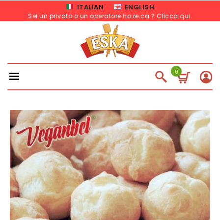
ITALIAN
ENGLISH
Sei un privato o un operatore ho.re.ca.? Clicca qui
.
0