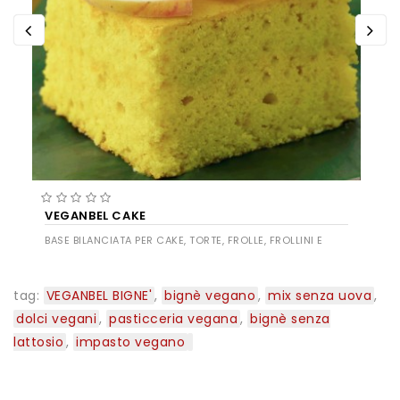
VEGANBEL CAKE
BASE BILANCIATA PER CAKE, TORTE, FROLLE, FROLLINI E
BISCOTTI
tag:
VEGANBEL BIGNE'
,
bignè vegano
,
mix senza uova
,
dolci vegani
,
pasticceria vegana
,
bignè senza
lattosio
,
impasto vegano