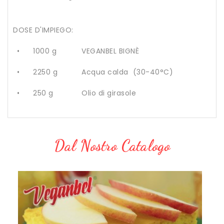
DOSE D'IMPIEGO:
•
1000 g
VEGANBEL BIGNÈ
•
2250 g
Acqua calda (30-40°C)
•
250 g
Olio di girasole
Dal Nostro Catalogo