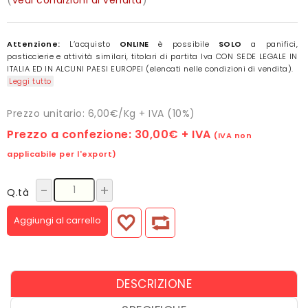
Attenzione:
L’acquisto
ONLINE
è possibile
SOLO
a panifici,
pasticcierie e attività similari, titolari di partita Iva CON SEDE LEGALE IN
ITALIA ED IN ALCUNI PAESI EUROPEI (elencati nelle condizioni di vendita).
Leggi tutto
Prezzo unitario: 6,00€/Kg + IVA (10%)
Prezzo a confezione:
30,00€
+ IVA
(IVA non
applicabile per l'export)
-
+
Q.tà
Aggiungi al carrello
DESCRIZIONE