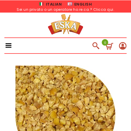
ITALIAN
ENGLISH
Sei un privato o un operatore ho.re.ca.? Clicca qui
.
0