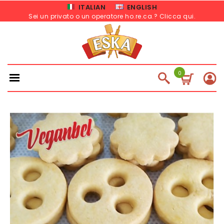
ITALIAN
ENGLISH
Sei un privato o un operatore ho.re.ca.? Clicca qui
.
0