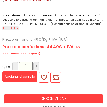
Attenzione:
L’acquisto
ONLINE
è possibile
SOLO
a panifici,
pasticcierie e attività similari, titolari di partita Iva CON SEDE LEGALE IN
ITALIA ED IN ALCUNI PAESI EUROPEI (elencati nelle condizioni di vendita).
Leggi tutto
Prezzo unitario: 7,40€/Kg + IVA (10%)
Prezzo a confezione:
44,40€
+ IVA
(IVA non
applicabile per l'export)
-
+
Q.tà
Aggiungi al carrello
DESCRIZIONE