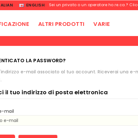
TALIAN
ENGLISH
Sei un privato o un operatore ho.re.ca.? Cli
FICAZIONE
ALTRI PRODOTTI
VARIE
MENTICATO LA PASSWORD?
 l'indirizzo e-mail associato al tuo account. Riceverai una 
.
ci il tuo indirizzo di posta elettronica
 e-mail