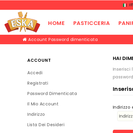
I
HOME
PASTICCERIA
PANI
Account
Password dimenticata
HAI DI
ACCOUNT
Inserisci
Accedi
password
Registrati
Inseris
Password Dimenticata
Il Mio Account
Indirizzo
Indirizzo
Lista Dei Desideri