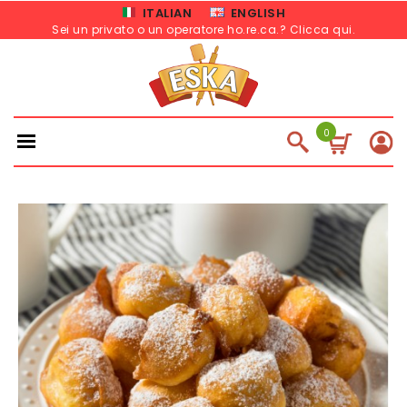
ITALIAN
ENGLISH
Sei un privato o un operatore ho.re.ca.? Clicca qui
.
0