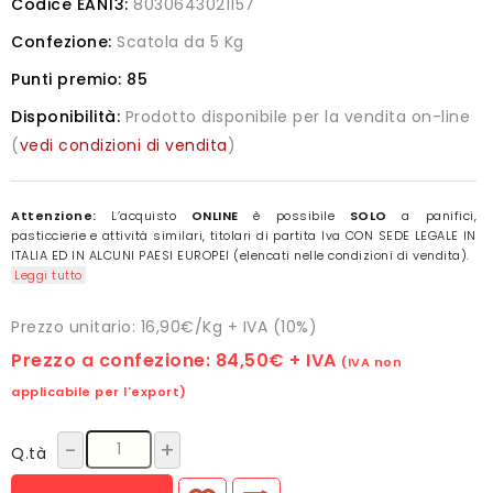
Codice EAN13:
8030643021157
Confezione:
Scatola da 5 Kg
Punti premio:
85
Disponibilità:
Prodotto disponibile per la vendita on-line
(
vedi condizioni di vendita
)
Attenzione:
L’acquisto
ONLINE
è possibile
SOLO
a panifici,
pasticcierie e attività similari, titolari di partita Iva CON SEDE LEGALE IN
ITALIA ED IN ALCUNI PAESI EUROPEI (elencati nelle condizioni di vendita).
Leggi tutto
Prezzo unitario: 16,90€/Kg + IVA (10%)
Prezzo a confezione:
84,50€
+ IVA
(IVA non
applicabile per l'export)
-
+
Q.tà