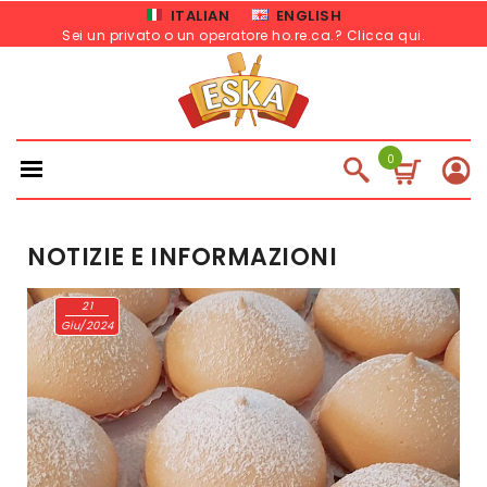
ITALIAN
ENGLISH
Sei un privato o un operatore ho.re.ca.? Clicca qui
.
0
NOTIZIE E INFORMAZIONI
21
Giu/2024