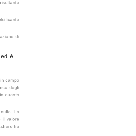
isultante
lcificante
razione di
, ed è
o in campo
enco degli
 in quanto
 nullo. La
 il valore
ucchero ha