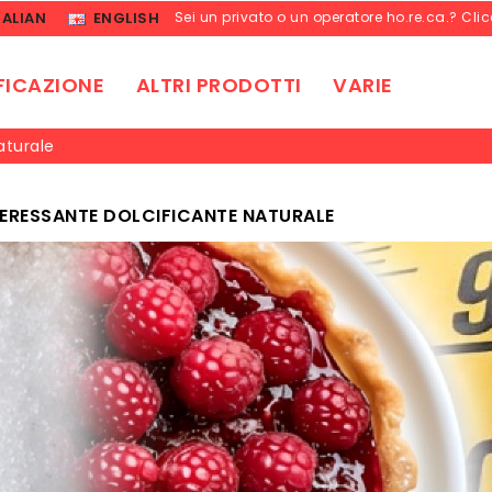
TALIAN
ENGLISH
Sei un privato o un operatore ho.re.ca.? Cli
FICAZIONE
ALTRI PRODOTTI
VARIE
aturale
NTERESSANTE DOLCIFICANTE NATURALE