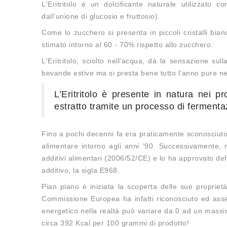
L'Eritritolo è un dolcificante naturale utilizzato 
dall’unione di glucosio e fruttosio).
Come lo zucchero si presenta in piccoli cristalli bia
stimato intorno al 60 - 70% rispetto allo zucchero.
L'Eritritolo, sciolto nell’acqua, dà la sensazione su
bevande estive ma si presta bene tutto l’anno pure nel
L’Eritritolo è presente in natura nei pr
estratto tramite un processo di fermentazi
Fino a pochi decenni fa era praticamente sconosciuto da
alimentare intorno agli anni ‘90. Successivamente, n
additivi alimentari (2006/52/CE) e lo ha approvato d
additivo, la sigla E968.
Pian piano è iniziata la scoperta delle sue propriet
Commissione Europea ha infatti riconosciuto ed asseg
energetico nella realtà può variare da 0 ad un massi
circa 392 Kcal per 100 grammi di prodotto!