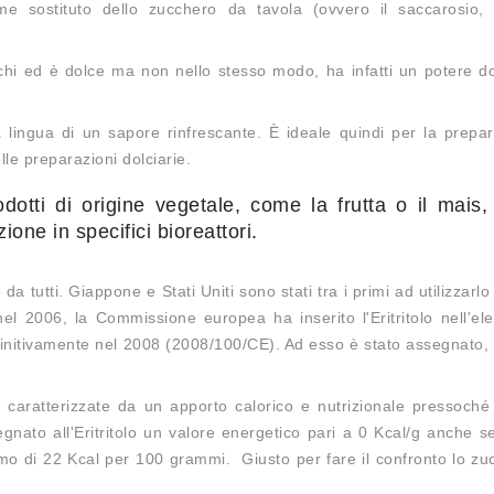
come sostituto dello zucchero da tavola (ovvero il saccarosio, r
nchi ed è dolce ma non nello stesso modo, ha infatti un potere do
lla lingua di un sapore rinfrescante. È ideale quindi per la prepa
le preparazioni dolciarie.
odotti di origine vegetale, come la frutta o il mais
one in specifici bioreattori.
 tutti. Giappone e Stati Uniti sono stati tra i primi ad utilizzarl
el 2006, la Commissione europea ha inserito l'Eritritolo nell'el
efinitivamente nel 2008 (2008/100/CE). Ad esso è stato assegnato,
à caratterizzate da un apporto calorico e nutrizionale pressoché
nato all'Eritritolo un valore energetico pari a 0 Kcal/g anche se
mo di 22 Kcal per 100 grammi. Giusto per fare il confronto lo z