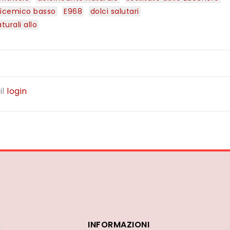
licemico basso
E968
dolci salutari
turali allo
il
login
INFORMAZIONI