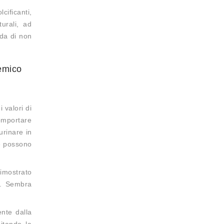
ificanti,
turali, ad
nda di non
cemico
 valori di
omportare
urinare in
he possono
dimostrato
le. Sembra
ente dalla
itando la