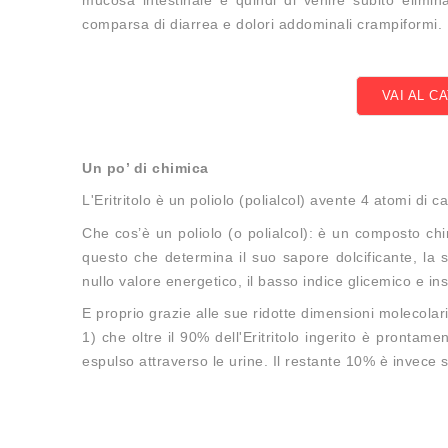
comparsa di diarrea e dolori addominali crampiformi.
VAI AL C
Un po’ di chimica
L'Eritritolo è un poliolo (polialcol) avente 4 atomi di 
Che cos’è un poliolo (o polialcol): è un composto chi
questo che determina il suo sapore dolcificante, la 
nullo valore energetico, il basso indice glicemico e ins
E proprio grazie alle sue ridotte dimensioni molecola
1) che oltre il 90% dell'Eritritolo ingerito è prontam
espulso attraverso le urine. Il restante 10% è invece 