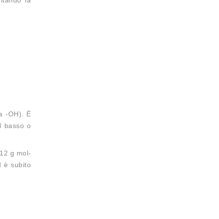
la -OH). È
il basso o
.12 g mol-
d è subito