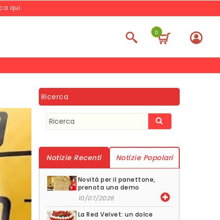
cca qui
.
0
Ricerca
Notizie Recenti
Notizie Popolari
Novità per il panettone,
prenota una demo
10/07/2026
La Red Velvet: un dolce