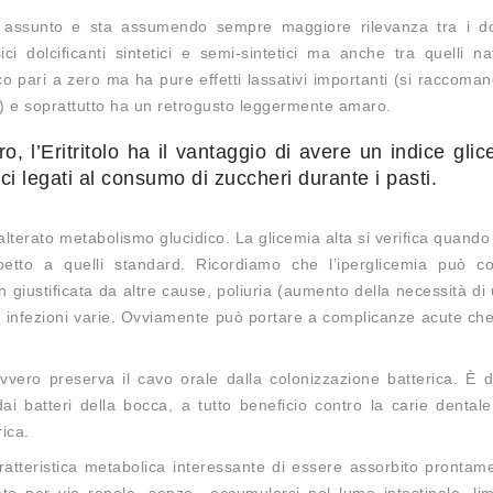
ha assunto e sta assumendo sempre maggiore rilevanza tra i dolc
i dolcificanti sintetici e semi-sintetici ma anche tra quelli na
o pari a zero ma ha pure effetti lassativi importanti (si raccoma
) e soprattutto ha un retrogusto leggermente amaro.
, l’Eritritolo ha il vantaggio di avere un indice gli
ici legati al consumo di zuccheri durante i pasti.
 alterato metabolismo glucidico. La glicemia alta si verifica quando i
etto a quelli standard. Ricordiamo che l’iperglicemia può c
 giustificata da altre cause, poliuria (aumento della necessità di 
ta, infezioni varie. Ovviamente può portare a complicanze acute c
, ovvero preserva il cavo orale dalla colonizzazione batterica. È 
o dai batteri della bocca, a tutto beneficio contro la carie denta
rica.
 caratteristica metabolica interessante di essere assorbito prontam
ato per via renale, senza accumularsi nel lume intestinale, lim