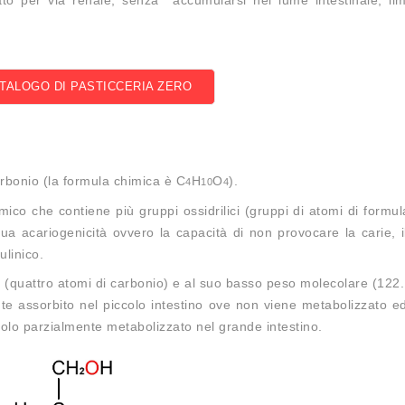
ATALOGO DI PASTICCERIA ZERO
carbonio (la formula chimica è C
H
O
).
4
10
4
mico che contiene più gruppi ossidrilici (gruppi di atomi di formu
sua acariogenicità ovvero la capacità di non provocare la carie, 
ulinico.
ri (quattro atomi di carbonio) e al suo basso peso molecolare (122
ente assorbito nel piccolo intestino ove non viene metabolizzato e
solo parzialmente metabolizzato nel grande intestino.