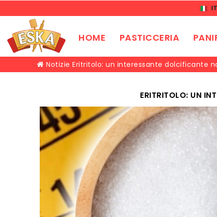
I
HOME
PASTICCERIA
PANI
Notizie
Eritritolo: un interessante dolcificante n
ERITRITOLO: UN I