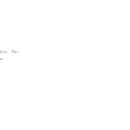
dico. Per
e.