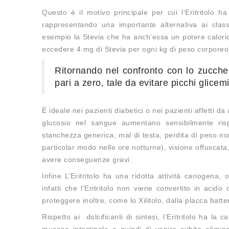
Questo è il motivo principale per cui l'Eritritolo 
rappresentando una importante alternativa ai classic
esempio la Stevia che ha anch’essa un potere caloric
eccedere 4 mg di Stevia per ogni kg di peso corporeo
Ritornando nel confronto con lo zucchero
pari a zero, tale da evitare picchi glicem
È ideale nei pazienti diabetici o nei pazienti affetti da
glucosio nel sangue aumentano sensibilmente risp
stanchezza generica, mal di testa, perdita di peso non
particolar modo nelle ore notturne), visione offusca
avere conseguenze gravi.
Infine L’Eritritolo ha una ridotta attività cariogena
infatti che l'Eritritolo non viene convertito in acid
proteggere inoltre, come lo Xilitolo, dalla placca batte
Rispetto ai dolcificanti di sintesi, l’Eritritolo ha la
mucosa intestinale e quindi di venire subito elimin