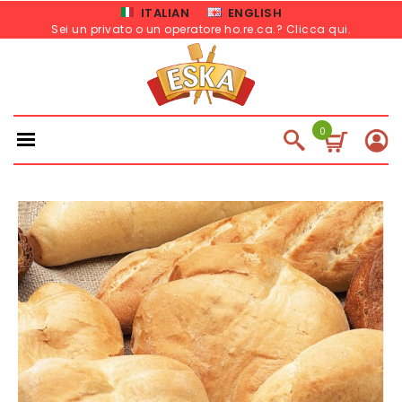
ITALIAN
ENGLISH
Sei un privato o un operatore ho.re.ca.? Clicca qui
.
0