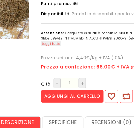
Punti premio:
66
Disponibilità:
Prodotto disponibile per la 
Attenzione:
L’acquisto
ONLINE
è possibile
SOLO
a 
SEDE LEGALE IN ITALIA ED IN ALCUNI PAESI EUROPEI (ele
Leggi tutto
Prezzo unitario: 4,40€/Kg + IVA (10%)
Prezzo a confezione:
66,00€
+ IVA
(
-
+
Q.tà
AGGIUNGI AL CARRELLO
DESCRIZIONE
SPECIFICHE
RECENSIONI (0)