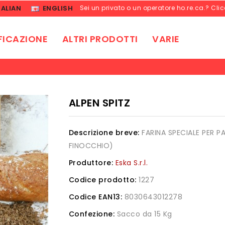
TALIAN
ENGLISH
Sei un privato o un operatore ho.re.ca.? Cli
FICAZIONE
ALTRI PRODOTTI
VARIE
ALPEN SPITZ
Descrizione breve:
FARINA SPECIALE PER P
FINOCCHIO)
Produttore:
Eska S.r.l.
Codice prodotto:
1227
Codice EAN13:
8030643012278
Confezione:
Sacco da 15 Kg