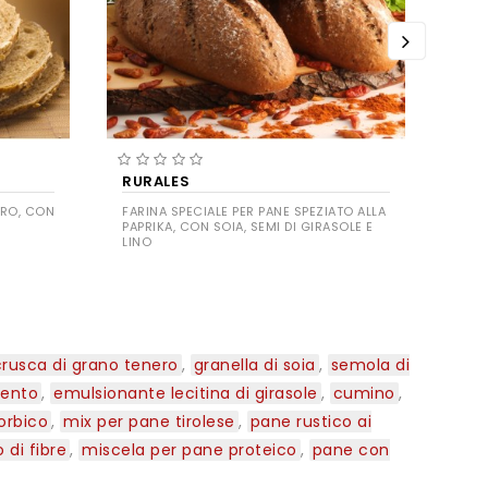
RURALES
ALP
RRO, CON
FARINA SPECIALE PER PANE SPEZIATO ALLA
FARI
PAPRIKA, CON SOIA, SEMI DI GIRASOLE E
SARA
LINO
(CON
crusca di grano tenero
,
granella di soia
,
semola di
mento
,
emulsionante lecitina di girasole
,
cumino
,
orbico
,
mix per pane tirolese
,
pane rustico ai
 di fibre
,
miscela per pane proteico
,
pane con