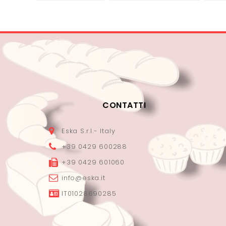
CONTATTI
Eska S.r.l.- Italy
+39 0429 600288
+39 0429 601060
info@eska.it
IT01028690285