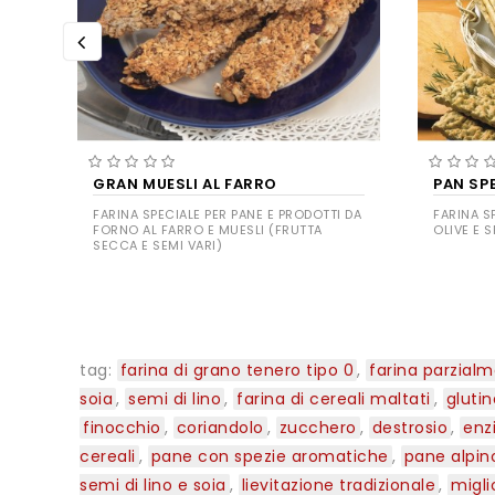
GRAN MUESLI AL FARRO
PAN SP
FARINA SPECIALE PER PANE E PRODOTTI DA
FARINA SP
FORNO AL FARRO E MUESLI (FRUTTA
OLIVE E S
SECCA E SEMI VARI)
tag:
farina di grano tenero tipo 0
,
farina parzial
soia
,
semi di lino
,
farina di cereali maltati
,
gluti
finocchio
,
coriandolo
,
zucchero
,
destrosio
,
enz
cereali
,
pane con spezie aromatiche
,
pane alpin
semi di lino e soia
,
lievitazione tradizionale
,
migli