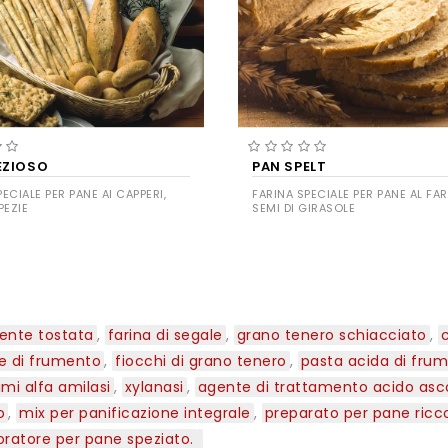
EZIOSO
PAN SPELT
ECIALE PER PANE AI CAPPERI,
FARINA SPECIALE PER PANE AL FA
PEZIE
SEMI DI GIRASOLE
mente tostata
,
farina di segale
,
grano tenero schiacciato
,
ne di frumento
,
fiocchi di grano tenero
,
pasta acida di fru
imi alfa amilasi
,
xylanasi
,
agente di trattamento acido asc
o
,
mix per panificazione integrale
,
preparato per pane ricco
oratore per pane speziato.