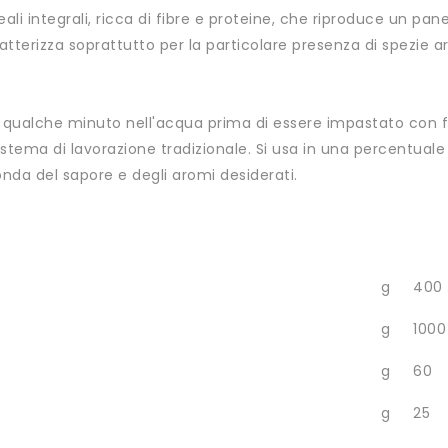
i integrali, ricca di fibre e proteine, che riproduce un pane t
ratterizza soprattutto per la particolare presenza di spezie
ualche minuto nell'acqua prima di essere impastato con farin
tema di lavorazione tradizionale. Si usa in una percentuale d
da del sapore e degli aromi desiderati.
g
400
g
1000
g
60
g
25