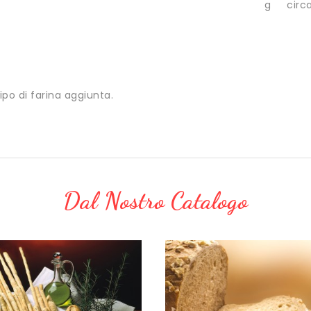
g
circ
po di farina aggiunta.
Dal Nostro Catalogo